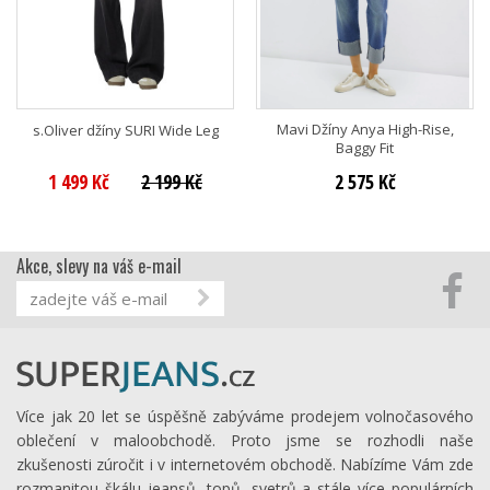
Mavi Džíny Anya High-Rise,
s.Oliver džíny SURI Wide Leg
Baggy Fit
1 499 Kč
2 199 Kč
2 575 Kč
Akce, slevy na váš e-mail
Více jak 20 let se úspěšně zabýváme prodejem volnočasového
oblečení v maloobchodě. Proto jsme se rozhodli naše
zkušenosti zúročit i v internetovém obchodě. Nabízíme Vám zde
rozmanitou škálu jeansů, topů, svetrů a stále více populárních