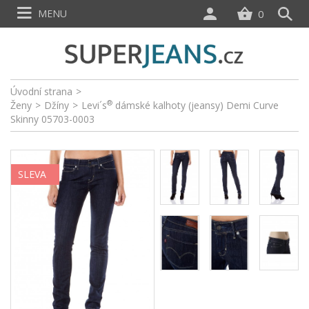
MENU
0
Úvodní strana
>
®
Ženy
>
Džíny
>
Levi´s
dámské kalhoty (jeansy) Demi Curve
Skinny 05703-0003
SLEVA