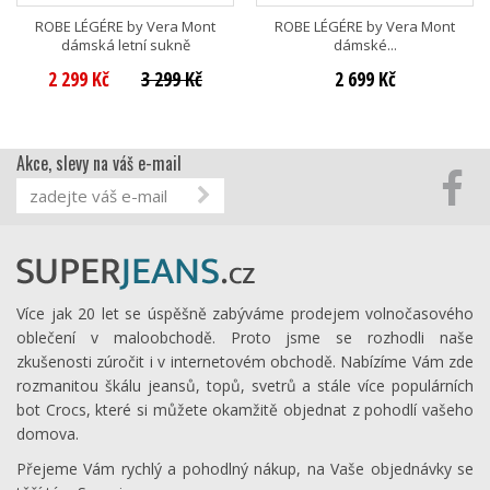
ROBE LÉGÉRE by Vera Mont
ROBE LÉGÉRE by Vera Mont
dámská letní sukně
dámské...
2 299 Kč
3 299 Kč
2 699 Kč
Akce, slevy na váš e-mail
Více jak 20 let se úspěšně zabýváme prodejem volnočasového
oblečení v maloobchodě. Proto jsme se rozhodli naše
zkušenosti zúročit i v internetovém obchodě. Nabízíme Vám zde
rozmanitou škálu jeansů, topů, svetrů a stále více populárních
bot Crocs, které si můžete okamžitě objednat z pohodlí vašeho
domova.
Přejeme Vám rychlý a pohodlný nákup, na Vaše objednávky se