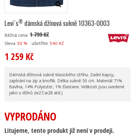
®
Levi´s
dámská džínová sukně 10363-0003
1 799 Kč
Běžná cena:
Sleva
30 %
ušetříte
540 Kč
1 259 Kč
Dámská džínová sukně klasického střihu. Zadní kapsy,
zapínání na zip a knoflík. Délka sukně 50 cm. Materiál 71%
Bavlna, 14% Polyester, 1% Elastane. Velikosti jsou uvedené
jako u džínů (w27,w28 atd.)
VYPRODÁNO
Litujeme, tento produkt již není v prodeji.