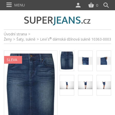
MENU
0
Úvodní strana
>
®
Ženy
>
Šaty, sukně
>
Levi´s
dámská džínová sukně 10363-0003
SLEVA