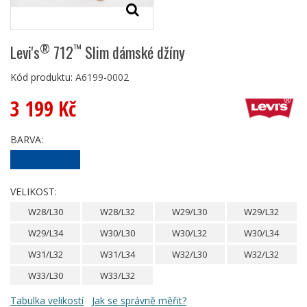
®
™
Levi's
712
Slim dámské džíny
Kód produktu:
A6199-0002
3 199 Kč
BARVA:
VELIKOST:
W28/L30
W28/L32
W29/L30
W29/L32
W29/L34
W30/L30
W30/L32
W30/L34
W31/L32
W31/L34
W32/L30
W32/L32
W33/L30
W33/L32
Tabulka velikostí
Jak se správně měřit?