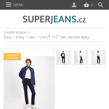
MENU
0
Úvodní strana
>
®
™
Ženy
>
Džíny
>
Slim
>
Levi's
712
Slim dámské džíny
DOPRAVA
ZDARMA