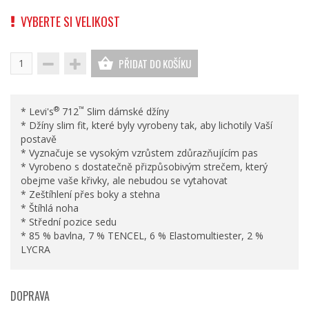
VYBERTE SI VELIKOST
PŘIDAT DO KOŠÍKU
®
™
* Levi's
712
Slim dámské džíny
* Džíny slim fit, které byly vyrobeny tak, aby lichotily Vaší
postavě
* Vyznačuje se vysokým vzrůstem zdůrazňujícím pas
* Vyrobeno s dostatečně přizpůsobivým strečem, který
obejme vaše křivky, ale nebudou se vytahovat
* Zeštíhlení přes boky a stehna
* Štíhlá noha
* Střední pozice sedu
* 85 % bavlna, 7 % TENCEL, 6 % Elastomultiester, 2 %
LYCRA
DOPRAVA