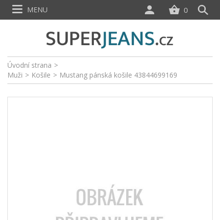
MENU
0
Úvodní strana
>
Muži
>
Košile
>
Mustang pánská košile 43844699169