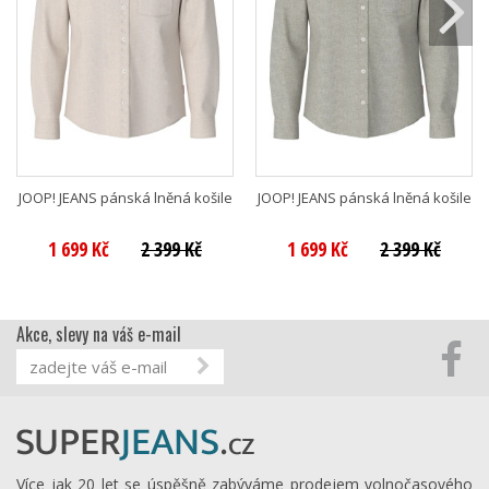
JOOP! JEANS pánská lněná košile
JOOP! JEANS pánská lněná košile
1 699 Kč
2 399 Kč
1 699 Kč
2 399 Kč
Akce, slevy na váš e-mail
Více jak 20 let se úspěšně zabýváme prodejem volnočasového