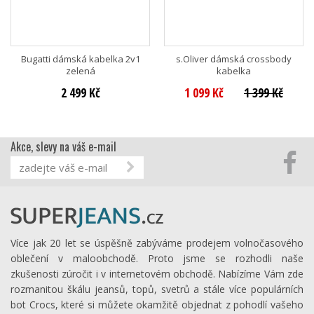
Bugatti dámská kabelka 2v1
s.Oliver dámská crossbody
zelená
kabelka
2 499 Kč
1 099 Kč
1 399 Kč
Akce, slevy na váš e-mail
Více jak 20 let se úspěšně zabýváme prodejem volnočasového
oblečení v maloobchodě. Proto jsme se rozhodli naše
zkušenosti zúročit i v internetovém obchodě. Nabízíme Vám zde
rozmanitou škálu jeansů, topů, svetrů a stále více populárních
bot Crocs, které si můžete okamžitě objednat z pohodlí vašeho