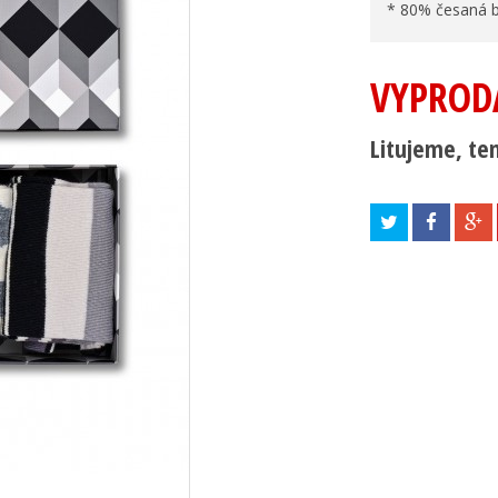
* 80% česaná b
VYPROD
Litujeme, ten