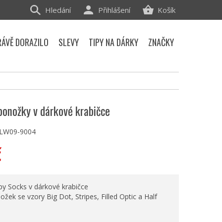
Hledání
Přihlášení
Košík
RÁVĚ DORAZILO
SLEVY
TIPY NA DÁRKY
ZNAČKY
ponožky v dárkové krabičce
LW09-9004
č
y Socks v dárkové krabičce
ožek se vzory Big Dot, Stripes, Filled Optic a Half