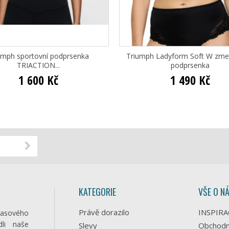
umph sportovní podprsenka
Triumph Ladyform Soft W zme
TRIACTION...
podprsenka
1 600 Kč
1 490 Kč
KATEGORIE
VŠE O N
Právě dorazilo
INSPIRA
časového
li naše
Slevy
Obchodn