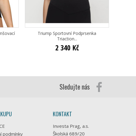
nšovací
Triump Sportovní Podprsenka
Triumph
Triaction...
2 340 Kč
Sledujte nás
ÁKUPU
KONTAKT
CE
Investa Prag, a.s.
Školská 689/20
í podmínky