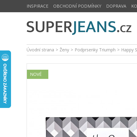
INSPIRACE
OBCHODNÍ PODMÍNKY
DOPRAVA
K
Úvodní strana
>
Ženy
>
Podprsenky Triumph
>
Happy S
NOVÉ