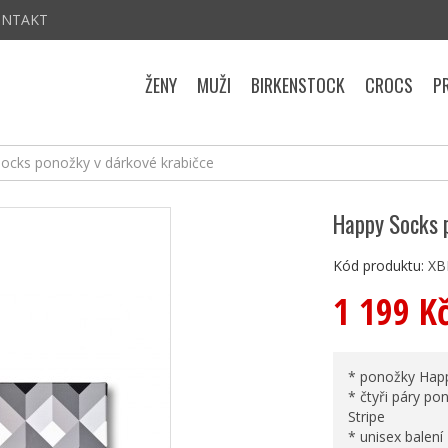
ONTAKT
ŽENY
MUŽI
BIRKENSTOCK
CROCS
P
ocks ponožky v dárkové krabičce
Happy Socks 
Kód produktu:
XB
1 199 K
* ponožky Happ
* čtyři páry pon
Stripe
* unisex balení