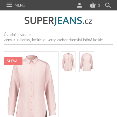
MENU
0
Úvodní strana
>
Ženy
>
Halenky, košile
>
Gerry Weber dámská lněná košile
SLEVA