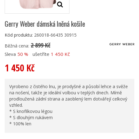
Gerry Weber dámská lněná košile
Kód produktu:
260018-66435 30915
2 899 Kč
Běžná cena:
Sleva
50 %
ušetříte
1 450 Kč
1 450 Kč
Vyrobeno z čistého lnu, je prodyšné a působí lehce a svěže
na nošení, takže je ideální volbou v teplých dnech. Mírně
prodloužená zádní strana a zaoblený lem dotvářejí celkový
vzhled.
* S knoflíkovou légou
* S dlouhým rukávem
* 100% len