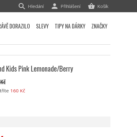
Hledání
Přihlášení
Košík
RÁVĚ DORAZILO
SLEVY
TIPY NA DÁRKY
ZNAČKY
nd Kids Pink Lemonade/Berry
 Kč
tříte
160 Kč