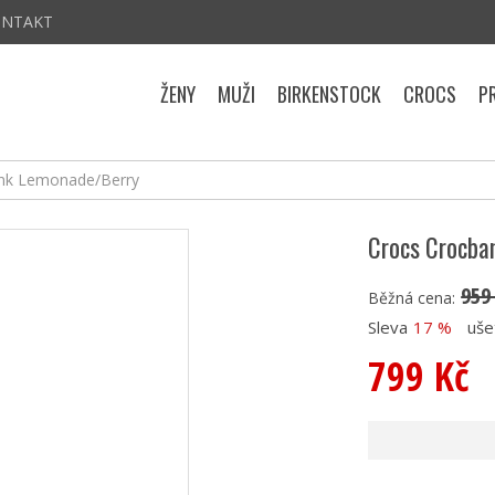
ONTAKT
ŽENY
MUŽI
BIRKENSTOCK
CROCS
P
ink Lemonade/Berry
Crocs Crocba
959
Běžná cena:
Sleva
17 %
uše
799 Kč