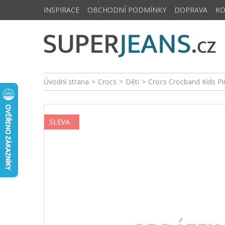
INSPIRACE
OBCHODNÍ PODMÍNKY
DOPRAVA
K
Úvodní strana
>
Crocs
>
Děti
>
Crocs Crocband Kids P
SLEVA