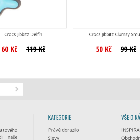
Crocs Jibbitz Delfín
Crocs Jibbitz Clumsy Smu
60 Kč
119 Kč
50 Kč
99 Kč
KATEGORIE
VŠE O N
Právě dorazilo
INSPIRA
časového
li naše
Slevy
Obchodn