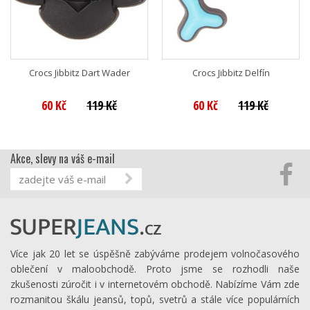
Crocs Jibbitz Dart Wader
Crocs Jibbitz Delfín
60 Kč
119 Kč
60 Kč
119 Kč
Akce, slevy na váš e-mail
Více jak 20 let se úspěšně zabýváme prodejem volnočasového
oblečení v maloobchodě. Proto jsme se rozhodli naše
zkušenosti zúročit i v internetovém obchodě. Nabízíme Vám zde
rozmanitou škálu jeansů, topů, svetrů a stále více populárních