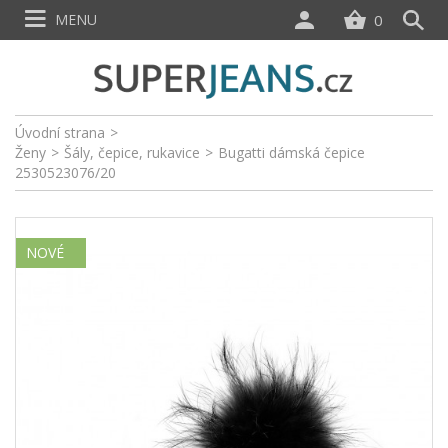
MENU
0
Úvodní strana
>
Ženy
>
Šály, čepice, rukavice
>
Bugatti dámská čepice
2530523076/20
NOVÉ