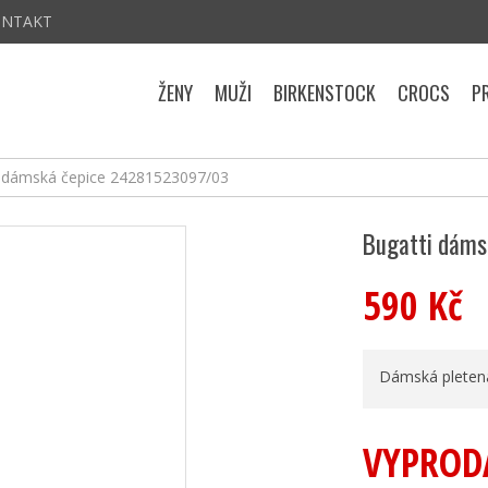
ONTAKT
ŽENY
MUŽI
BIRKENSTOCK
CROCS
P
i dámská čepice 24281523097/03
Bugatti dáms
590 Kč
Dámská pletená
VYPROD