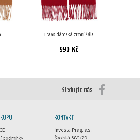
a
Fraas dámská zimní šála
Fraa
990 Kč
Sledujte nás
ÁKUPU
KONTAKT
CE
Investa Prag, a.s.
Školská 689/20
í podmínky