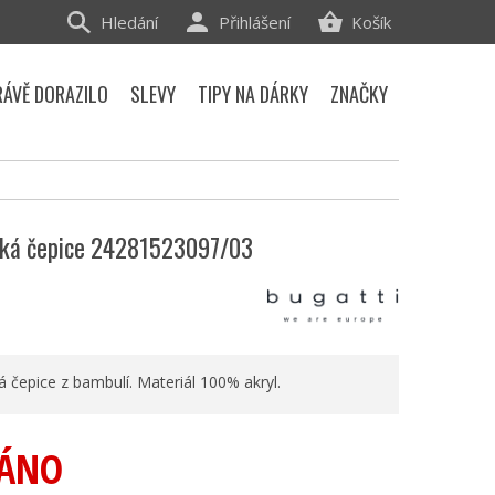
Hledání
Přihlášení
Košík
RÁVĚ DORAZILO
SLEVY
TIPY NA DÁRKY
ZNAČKY
ká čepice 24281523097/03
 čepice z bambulí. Materiál 100% akryl.
ÁNO