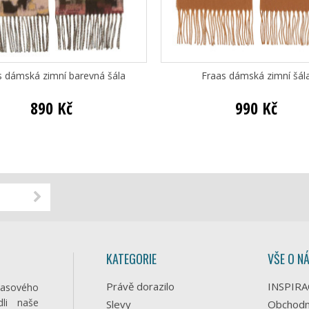
s dámská zimní barevná šála
Fraas dámská zimní šál
890 Kč
990 Kč
KATEGORIE
VŠE O N
Právě dorazilo
INSPIRA
časového
li naše
Slevy
Obchodn