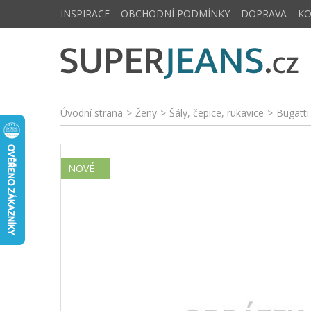
INSPIRACE
OBCHODNÍ PODMÍNKY
DOPRAVA
K
Úvodní strana
>
Ženy
>
Šály, čepice, rukavice
>
Bugatt
NOVÉ