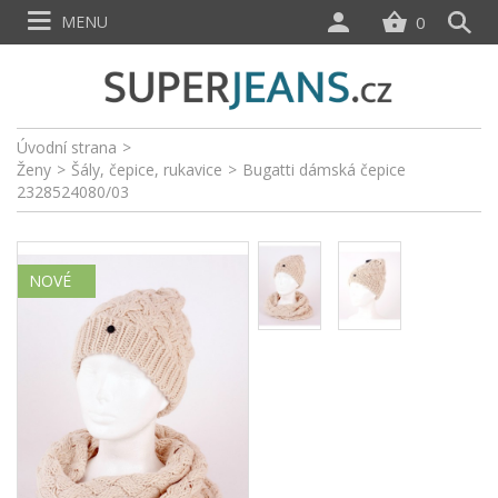
MENU
0
Úvodní strana
>
Ženy
>
Šály, čepice, rukavice
>
Bugatti dámská čepice
2328524080/03
NOVÉ