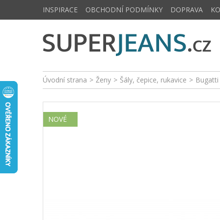
INSPIRACE
OBCHODNÍ PODMÍNKY
DOPRAVA
K
Úvodní strana
>
Ženy
>
Šály, čepice, rukavice
>
Bugatt
NOVÉ