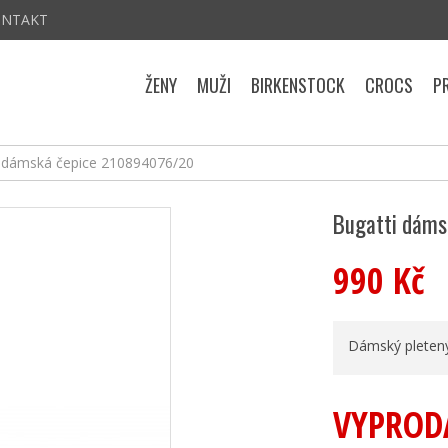
ONTAKT
ŽENY
MUŽI
BIRKENSTOCK
CROCS
P
i dámská čepice 210894076/20
Bugatti dáms
990 Kč
Dámský pletený 
VYPROD