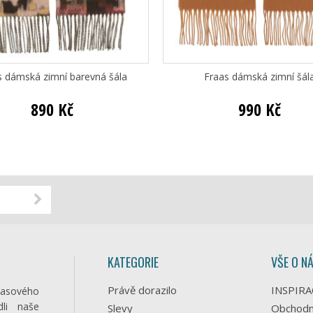
s dámská zimní barevná šála
Fraas dámská zimní šál
890 Kč
990 Kč
KATEGORIE
VŠE O N
Právě dorazilo
INSPIRA
časového
li naše
Slevy
Obchodn