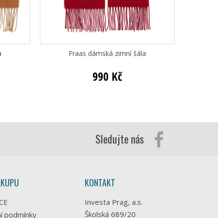
a
Fraas dámská zimní šála
Fraa
990 Kč
Sledujte nás
ÁKUPU
KONTAKT
CE
Investa Prag, a.s.
Školská 689/20
í podmínky