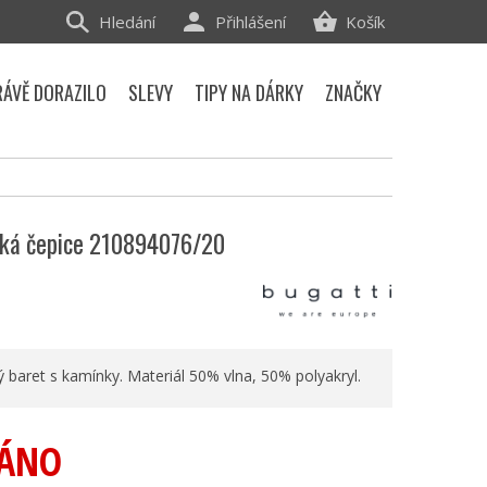
Hledání
Přihlášení
Košík
RÁVĚ DORAZILO
SLEVY
TIPY NA DÁRKY
ZNAČKY
ká čepice 210894076/20
baret s kamínky. Materiál 50% vlna, 50% polyakryl.
ÁNO