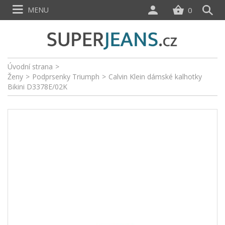
MENU
0
Úvodní strana
>
Ženy
>
Podprsenky Triumph
>
Calvin Klein dámské kalhotky
Bikini D3378E/02K