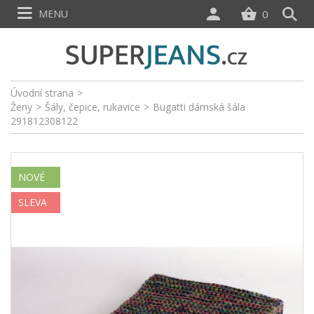
MENU
0
Úvodní strana
>
Ženy
>
Šály, čepice, rukavice
>
Bugatti dámská šála
291812308122
NOVÉ
SLEVA