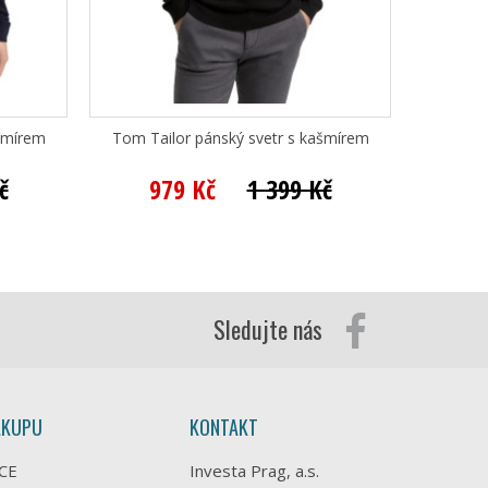
šmírem
Tom Tailor pánský svetr s kašmírem
Bugat
č
979 Kč
1 399 Kč
2 
Sledujte nás
ÁKUPU
KONTAKT
CE
Investa Prag, a.s.