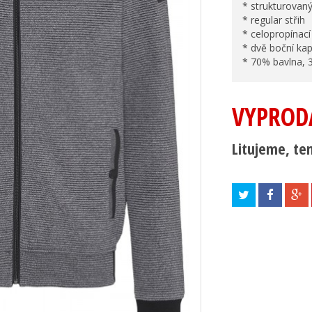
* strukturovaný
* regular střih
* celopropínací
* dvě boční ka
* 70% bavlna, 
VYPROD
Litujeme, ten