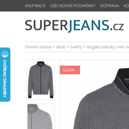
INSPIRACE
OBCHODNÍ PODMÍNKY
DOPRAVA
K
Úvodní strana
>
Muži
>
Svetry
>
Bugatti pánský svetr 
SLEVA