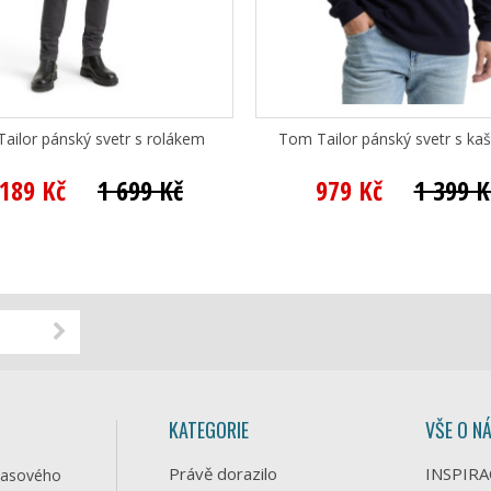
ailor pánský svetr s rolákem
Tom Tailor pánský svetr s ka
 189 Kč
1 699 Kč
979 Kč
1 399 K
KATEGORIE
VŠE O N
Právě dorazilo
INSPIRA
časového