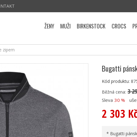
ONTAKT
ŽENY
MUŽI
BIRKENSTOCK
CROCS
P
se zipem
Bugatti pánsk
Kód produktu:
87
3 2
Běžná cena:
Sleva
30 %
uše
2 303 K
* Bugatti pánsk