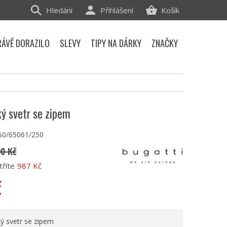
Hledání
Přihlášení
Košík
RÁVĚ DORAZILO
SLEVY
TIPY NA DÁRKY
ZNAČKY
ý svetr se zipem
50/65061/250
90 Kč
tříte
987 Kč
č
ý svetr se zipem