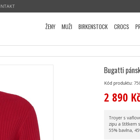
ONTAKT
ŽENY
MUŽI
BIRKENSTOCK
CROCS
P
Bugatti pánsk
Kód produktu:
75
2 890 K
Troyer s vaflo
zipu a štítkem 
55% bavlna, 45