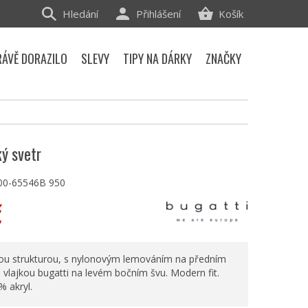
Hledání
Přihlášení
Košík
RÁVĚ DORAZILO
SLEVY
TIPY NA DÁRKY
ZNAČKY
ý svetr
00-65546B 950
č
vou strukturou, s nylonovým lemováním na předním
s vlajkou bugatti na levém bočním švu. Modern fit.
% akryl.