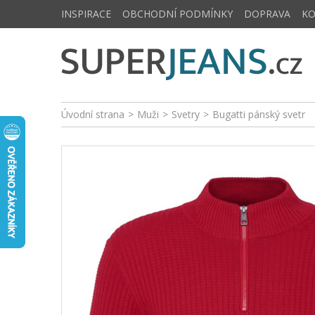
INSPIRACE
OBCHODNÍ PODMÍNKY
DOPRAVA
K
Úvodní strana
>
Muži
>
Svetry
>
Bugatti pánský svetr