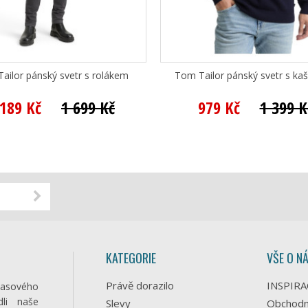
ailor pánský svetr s rolákem
Tom Tailor pánský svetr s ka
 189 Kč
1 699 Kč
979 Kč
1 399 K
KATEGORIE
VŠE O N
Právě dorazilo
INSPIRA
časového
li naše
Slevy
Obchodn