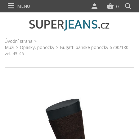
MENU
0
Úvodní strana
>
Muži
>
Opasky, ponožky
>
Bugatti pánské ponožky 6700/180
vel. 43-46