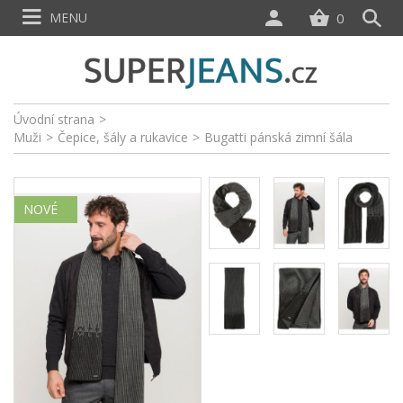
MENU
0
Úvodní strana
>
Muži
>
Čepice, šály a rukavice
>
Bugatti pánská zimní šála
NOVÉ