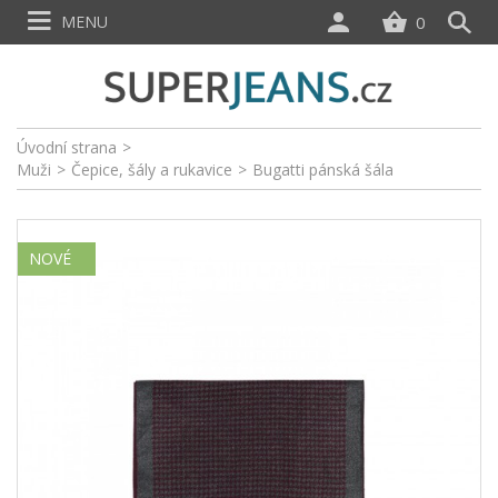
MENU
0
Úvodní strana
>
Muži
>
Čepice, šály a rukavice
>
Bugatti pánská šála
NOVÉ