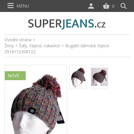
MENU
0
Úvodní strana
>
Ženy
>
Šály, čepice, rukavice
>
Bugatti dámská čepice
2918152308122
NOVÉ