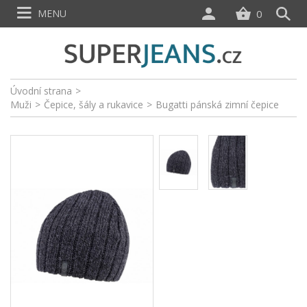
MENU
0
Úvodní strana
>
Muži
>
Čepice, šály a rukavice
>
Bugatti pánská zimní čepice