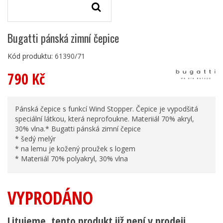
Bugatti pánská zimní čepice
Kód produktu:
61390/71
790 Kč
Pánská čepice s funkcí Wind Stopper. Čepice je vypodšitá
speciální látkou, která neprofoukne. Materiiál 70% akryl,
30% vlna.* Bugatti pánská zimní čepice
* šedý melýr
* na lemu je kožený proužek s logem
* Materiiál 70% polyakryl, 30% vlna
VYPRODÁNO
Litujeme, tento produkt již není v prodeji.