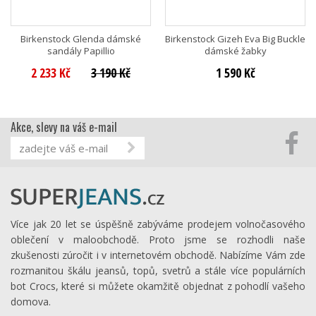
Birkenstock Glenda dámské
Birkenstock Gizeh Eva Big Buckle
sandály Papillio
dámské žabky
2 233 Kč
3 190 Kč
1 590 Kč
Akce, slevy na váš e-mail
Více jak 20 let se úspěšně zabýváme prodejem volnočasového
oblečení v maloobchodě. Proto jsme se rozhodli naše
zkušenosti zúročit i v internetovém obchodě. Nabízíme Vám zde
rozmanitou škálu jeansů, topů, svetrů a stále více populárních
bot Crocs, které si můžete okamžitě objednat z pohodlí vašeho
domova.