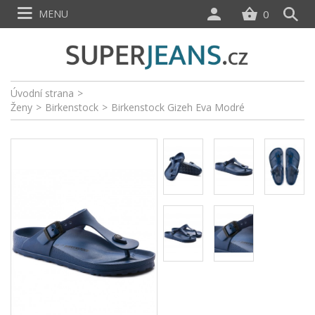
MENU
0
Úvodní strana
>
Ženy
>
Birkenstock
>
Birkenstock Gizeh Eva Modré