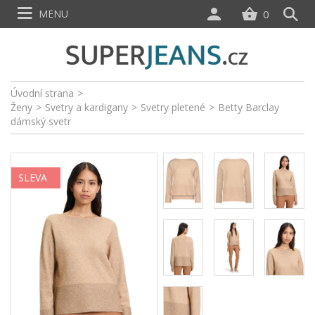
MENU
0
Úvodní strana
>
Ženy
>
Svetry a kardigany
>
Svetry pletené
>
Betty Barclay
dámský svetr
SLEVA