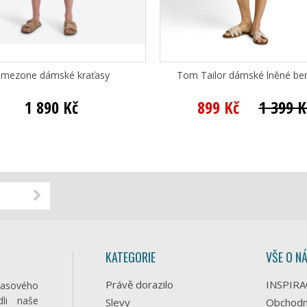
imezone dámské kraťasy
Tom Tailor dámské lněné b
1 890 Kč
899 Kč
1 399 K
KATEGORIE
VŠE O N
Právě dorazilo
INSPIRA
časového
li naše
Slevy
Obchodn