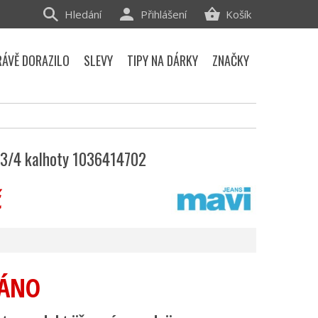
Hledání
Přihlášení
Košík
RÁVĚ DORAZILO
SLEVY
TIPY NA DÁRKY
ZNAČKY
3/4 kalhoty 1036414702
č
ÁNO