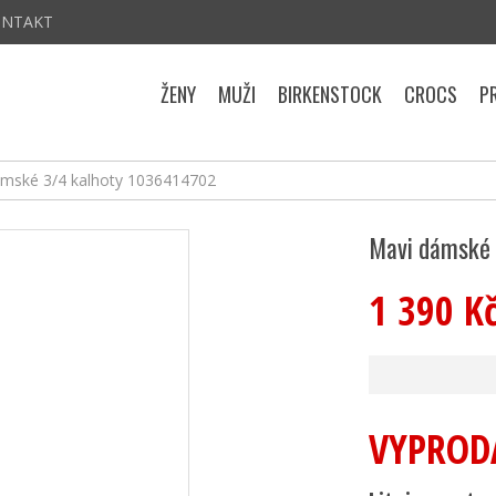
ONTAKT
ŽENY
MUŽI
BIRKENSTOCK
CROCS
P
mské 3/4 kalhoty 1036414702
Mavi dámské 
1 390 K
VYPROD