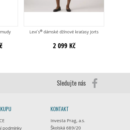
®
ermudy
Levi´s
dámské džínové kraťasy Jorts
Bett
č
2 099 Kč
Sledujte nás
ÁKUPU
KONTAKT
CE
Investa Prag, a.s.
Školská 689/20
í podmínky