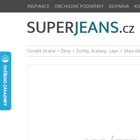
INSPIRACE
OBCHODNÍ PODMÍNKY
DOPRAVA
K
Úvodní strana
>
Ženy
>
Šortky, kraťasy, capri
>
Mavi dá