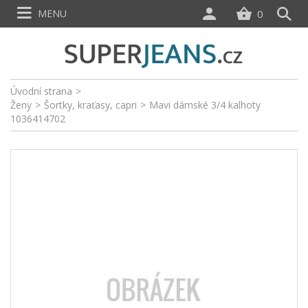
MENU
0
Úvodní strana
>
Ženy
>
Šortky, kraťasy, capri
>
Mavi dámské 3/4 kalhoty
1036414702