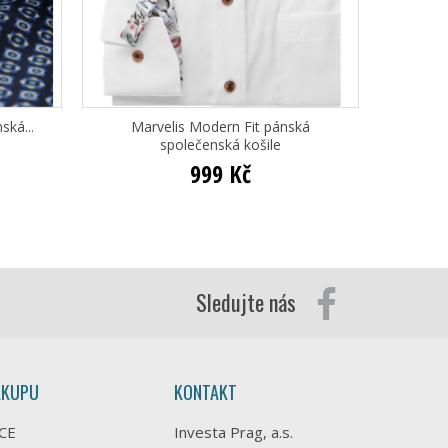
ská...
Marvelis Modern Fit pánská
Ma
společenská košile
999 Kč
Sledujte nás
ÁKUPU
KONTAKT
CE
Investa Prag, a.s.