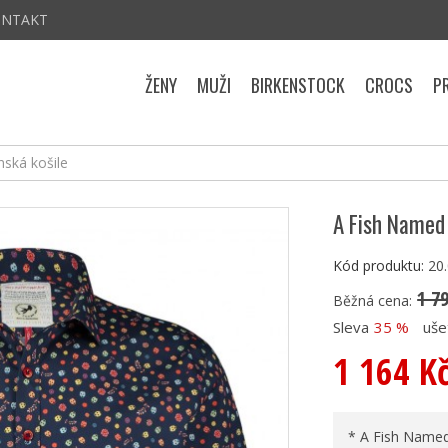
ONTAKT
ŽENY
MUŽI
BIRKENSTOCK
CROCS
P
ská košile
A Fish Named 
Kód produktu:
20
1 7
Běžná cena:
Sleva
35 %
uše
1 164 K
* A Fish Named