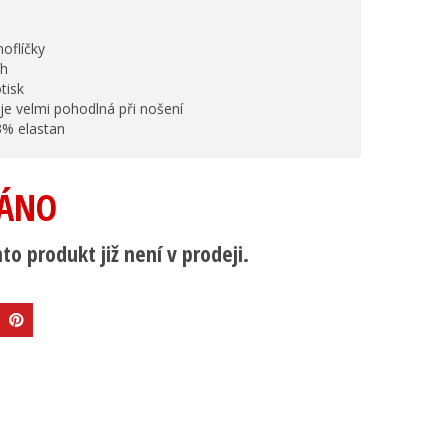
noflíčky
ih
tisk
 je velmi pohodlná při nošení
3% elastan
ÁNO
to produkt již není v prodeji.