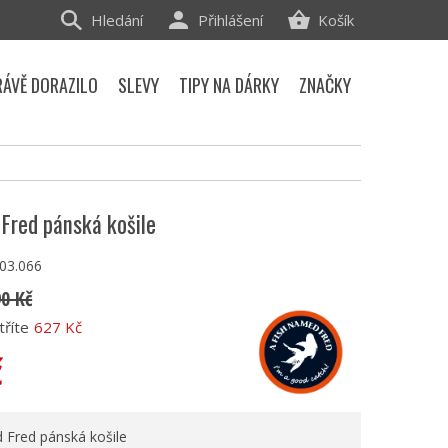
Hledání
Přihlášení
Košík
RÁVĚ DORAZILO
SLEVY
TIPY NA DÁRKY
ZNAČKY
Fred pánská košile
.03.066
90 Kč
tříte
627 Kč
č
 Fred pánská košile