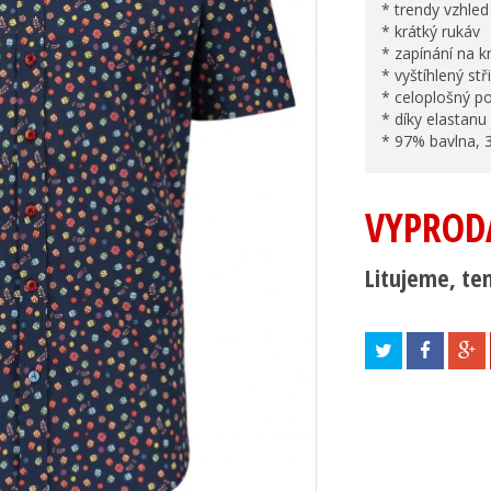
* trendy vzhled
* krátký rukáv
* zapínání na k
* vyštíhlený stř
* celoplošný po
* díky elastanu
* 97% bavlna, 
VYPROD
Litujeme, ten