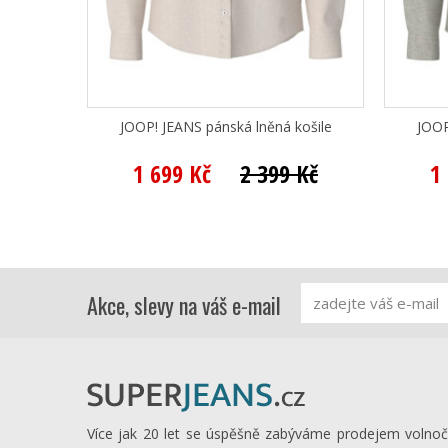
JOOP! JEANS pánská lněná košile
JOOP
1 699 Kč
2 399 Kč
1
Akce, slevy na váš e-mail
Více jak 20 let se úspěšně zabýváme prodejem volno