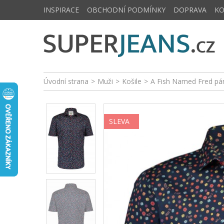
INSPIRACE
OBCHODNÍ PODMÍNKY
DOPRAVA
K
Úvodní strana
>
Muži
>
Košile
>
A Fish Named Fred pán
SLEVA