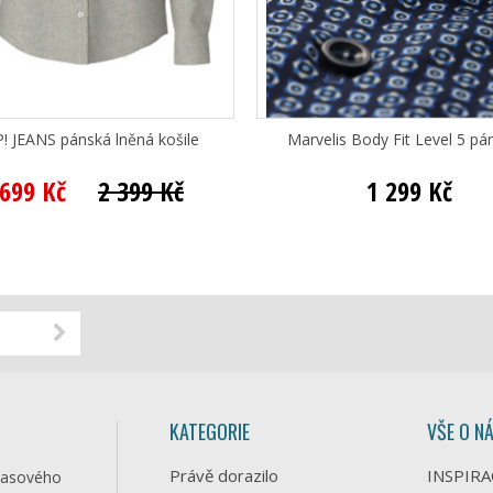
! JEANS pánská lněná košile
Marvelis Body Fit Level 5 pán
 699 Kč
2 399 Kč
1 299 Kč
KATEGORIE
VŠE O N
Právě dorazilo
INSPIRA
časového