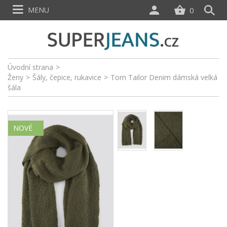
MENU
0
Úvodní strana
>
Ženy
>
Šály, čepice, rukavice
>
Tom Tailor Denim dámská velká
šála
NOVÉ