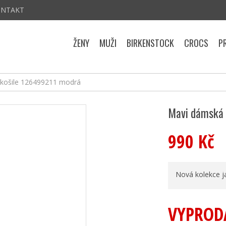
ONTAKT
ŽENY
MUŽI
BIRKENSTOCK
CROCS
P
košile 126499211 modrá
Mavi dámská 
990 Kč
Nová kolekce j
VYPROD