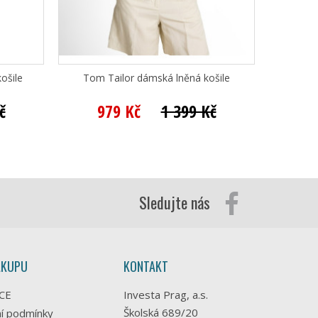
ošile
Tom Tailor dámská lněná košile
T
č
979 Kč
1 399 Kč
6
Sledujte nás
ÁKUPU
KONTAKT
CE
Investa Prag, a.s.
Školská 689/20
í podmínky