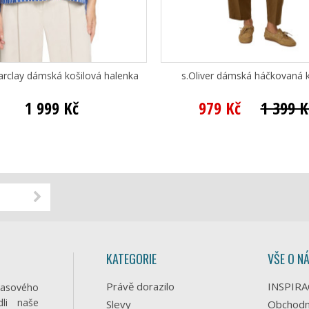
arclay dámská košilová halenka
s.Oliver dámská háčkovaná k
1 999 Kč
979 Kč
1 399 K
KATEGORIE
VŠE O N
Právě dorazilo
INSPIRA
časového
li naše
Slevy
Obchodn