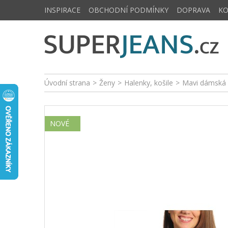
INSPIRACE
OBCHODNÍ PODMÍNKY
DOPRAVA
K
Úvodní strana
>
Ženy
>
Halenky, košile
>
Mavi dámská 
NOVÉ