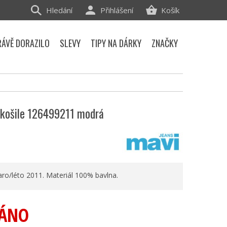
Hledání
Přihlášení
Košík
RÁVĚ DORAZILO
SLEVY
TIPY NA DÁRKY
ZNAČKY
košile 126499211 modrá
aro/léto 2011. Materiál 100% bavlna.
ÁNO