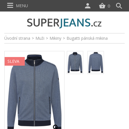
MENU
0
Úvodní strana
>
Muži
>
Mikiny
>
Bugatti pánská mikina
SLEVA